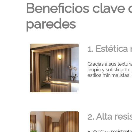
Beneficios clave
paredes
1. Estétic
Gracias a sus textu
limpio y sofisticado
estilos minimalista
2. Alta resi
El WPC es
resistent