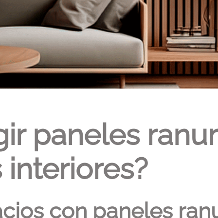
gir paneles ran
interiores?
cios con paneles ra