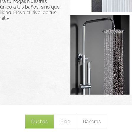
ara tu hogar. Nuestras
único a tus baños, sino que
idad. Eleva el nivel de tus
al.»
Duchas
Bide
Bañeras