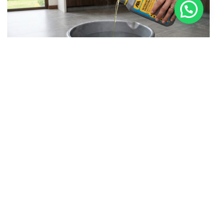
Limpiar con trapeador de microfibra. Utiliza un trapeador
ligeramente húmedo para remover suciedad sin dejar
residuos.
Paso 4: