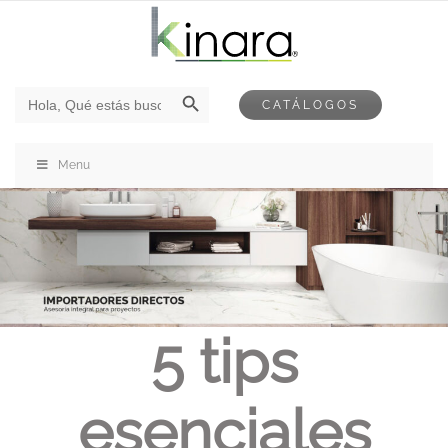
Botón de búsqueda
Buscar:
CATÁLOGOS
Menu
5 tips
esenciales