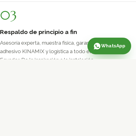
03
Respaldo de principio a fin
Asesoría experta, muestra física, garantía,
WhatsApp
adhesivo KINAMIX y logística a todo el
Ecuador. De la inspiración a la instalación.
INSPIRACIÓN
Elige el carácter de tu espacio
Colores, formatos y texturas para cada estilo.
Cuéntanos cuál te mueve y te mostramos las
colecciones disponibles.