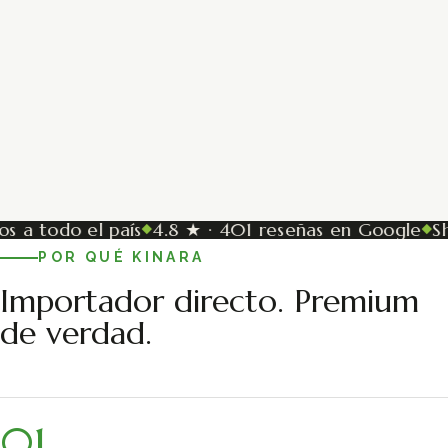
a todo el país
4.8 ★ · 401 reseñas en Google
Show
◆
◆
POR QUÉ KINARA
Importador directo. Premium
de verdad.
01