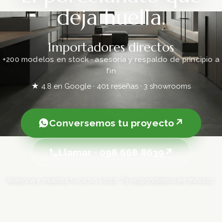
deja huella.
Importadores directos
+200 modelos en stock · asesoría y respaldo de principio a
fin
★ 4.8 en Google · 401 reseñas · 3 showrooms
Conversemos tu proyecto
Llamar · 098 668 8639
Asesoría y muestra física sin costo. Te respondemos en minutos.