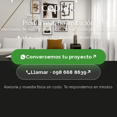
copiar.
Piedra real, no imitación
Importada de India y producción local · cada pieza es única
★ 4.8 en Google · 377 reseñas · 3 showrooms
Conversemos tu proyecto
Llamar · 098 668 8639
Asesoría y muestra física sin costo. Te respondemos en minutos.