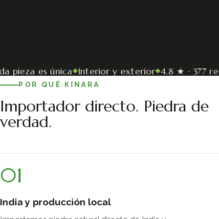
ieza es única
Interior y exterior
4.8 ★ · 377 rese
◆
◆
POR QUÉ KINARA
Importador directo. Piedra de
verdad.
01
India y producción local