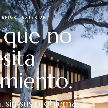
TERIOR + EXTERIOR
 que no
sita
miento.
, sin sus problemas