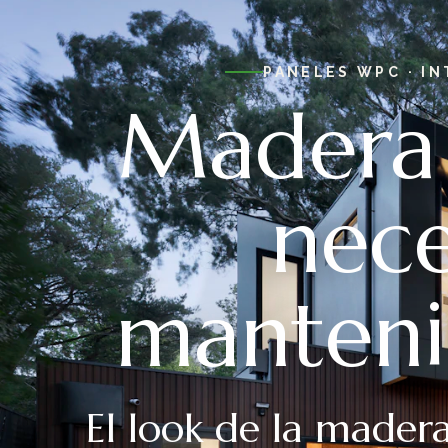
PANELES WPC · IN
Madera
nece
manteni
El look de la madera