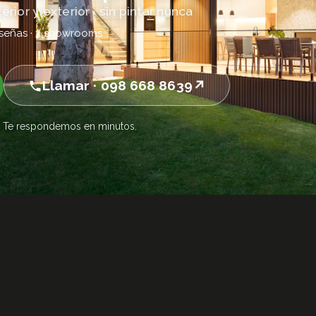
erior y exterior · sin pintar nunca
eseñas · 3 showrooms
Llamar · 098 668 8639
to. Te respondemos en minutos.