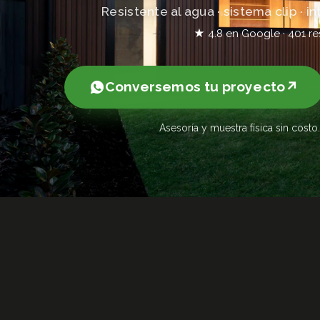
Resistente al agua · sistema clip · int
★ 4.8 en Google · 401 r
Conversemos tu proyecto
Asesoría y muestra física sin cos