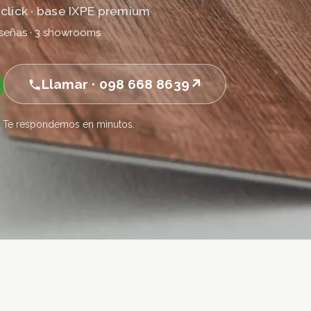
click · base IXPE premium
eseñas · 3 showrooms
Llamar · 098 668 8639
to. Te respondemos en minutos.