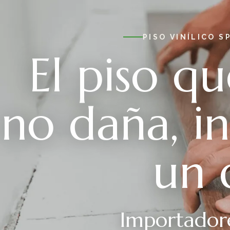
PISO VINÍLICO S
El piso q
no daña, i
un 
Importadore