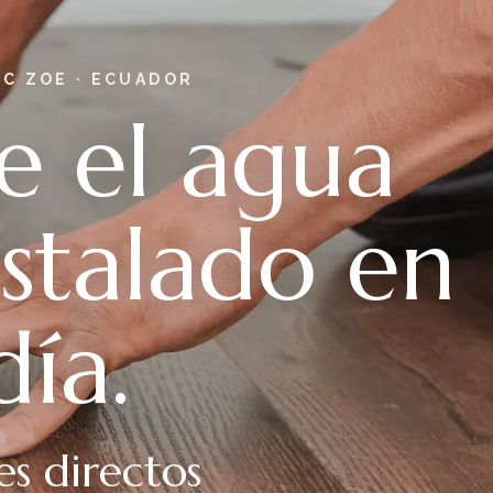
PC ZOE · ECUADOR
ue el agua
nstalado en
día.
s directos