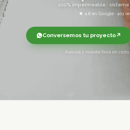
100% impermeable · sistema 
★ 4.8 en Google · 401 r
Conversemos tu proyecto
Asesoría y muestra física sin cos